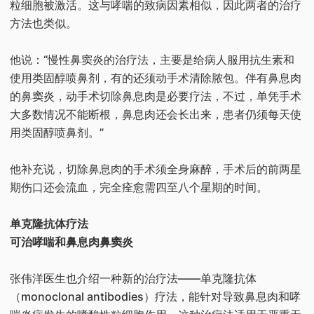
粒细胞被激活。这与哮喘的致病因素相似，因此两者的治疗
方法也类似。
他说：“慢性鼻窦炎的治疗法，主要是给病人服用抗生素和
使用类固醇喷鼻剂，有的还须动手术清除脓包。伴有鼻息肉
的鼻窦炎，动手术切除鼻息肉是必要疗法，不过，单凭手术
大多数情况不能断根，鼻息肉还会长出来，患者仍须每天使
用类固醇喷鼻剂。”
他补充说，切除鼻息肉的手术须全身麻醉，手术后的前两星
期伤口还会流血，完全痊愈需四至八个星期的时间。
单克隆抗体疗法
可治哮喘和鼻息肉鼻窦炎
张伟洋医生也介绍一种新的治疗法——单克隆抗体
（monoclonal antibodies）疗法，能针对导致鼻息肉和哮