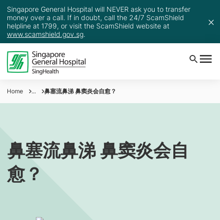
Singapore General Hospital will NEVER ask you to transfer
money over a call. If in doubt, call the 24/7 ScamShield
helpline at 1799, or visit the ScamShield website at
www.scamshield.gov.sg
.
Home
...
鼻塞流鼻涕 鼻窦炎会自愈？
鼻塞流鼻涕 鼻窦炎会自
愈？