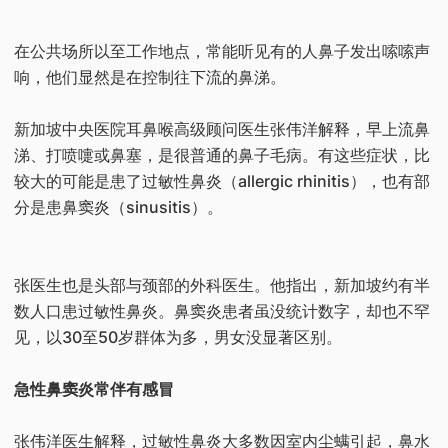
在公共场所以至工作地点，常能听见有的人鼻子发出嗦嗦声
响，他们显然是在控制往下流的鼻涕。
新加坡中央医院耳鼻喉高级顾问医生张伟洋解释，早上流鼻
涕、打喷嚏或鼻塞，是很普通的鼻子毛病。有这些症状，比
较大的可能是患了过敏性鼻炎（allergic rhinitis），也有部
分是患鼻窦炎（sinusitis）。
张医生也是头部与颈部的外科医生。他指出，新加坡约有半
数人口患过敏性鼻炎。鼻窦炎患者虽没统计数字，却也不罕
见，以30至50岁群体为多，男女没显著区别。
急性鼻窦炎常伴有感冒
张伟洋医生解释，过敏性鼻炎大多数因室内尘螨引起，鼻水