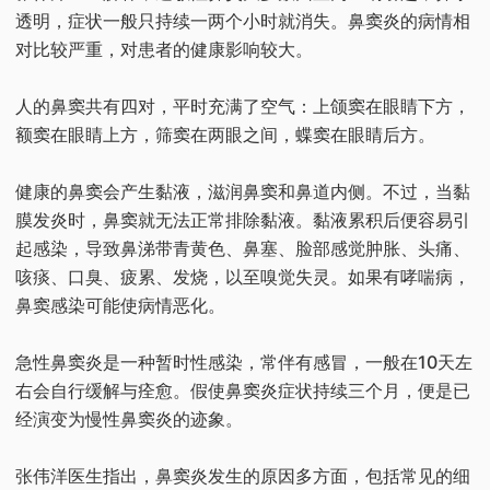
透明，症状一般只持续一两个小时就消失。鼻窦炎的病情相
对比较严重，对患者的健康影响较大。
人的鼻窦共有四对，平时充满了空气：上颌窦在眼睛下方，
额窦在眼睛上方，筛窦在两眼之间，蝶窦在眼睛后方。
健康的鼻窦会产生黏液，滋润鼻窦和鼻道内侧。不过，当黏
膜发炎时，鼻窦就无法正常排除黏液。黏液累积后便容易引
起感染，导致鼻涕带青黄色、鼻塞、脸部感觉肿胀、头痛、
咳痰、口臭、疲累、发烧，以至嗅觉失灵。如果有哮喘病，
鼻窦感染可能使病情恶化。
急性鼻窦炎是一种暂时性感染，常伴有感冒，一般在10天左
右会自行缓解与痊愈。假使鼻窦炎症状持续三个月，便是已
经演变为慢性鼻窦炎的迹象。
张伟洋医生指出，鼻窦炎发生的原因多方面，包括常见的细