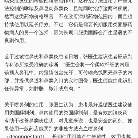
喘炎症发生的嗜酸性粒细胞作用。这种治疗法适用于严重无
法控制的哮喘及鼻息肉鼻窦炎，且能同时治疗这两种疾病。
然而这类药物价格昂贵，不在政府津贴药物范围内，而且须
持续使用以延长疗效。不过，它仍是需要长期服用类固醇药
物病人的另一个选择，因为长期口服类固醇会产生显著的不
良副作用。
鉴于过敏性鼻炎和鼻窦炎患者日增，张医生建议患者应该到
专科诊所接受准确的诊断，“医生会将一个柔软纤细的内窥
镜插入鼻孔中。内窥镜包含光纤，可传输光线照亮鼻子的内
部，并提供鼻道和鼻窦入口的实时图像，医生便能由此识别
任何异常，如肿胀、脓汁或息肉。”
关于喷鼻剂的使用，张医生认为，患者最好遵循医生建议使
用类固醇制剂。鼻内使用的类固醇制剂，是有效的消炎药，
有助于改善鼻窦炎症状。对儿童来说，也是安全的药剂。如
果使用一般药店能买到的非处方减充血喷鼻剂
（decongestant），长期使用可能产生依赖性，效用也越