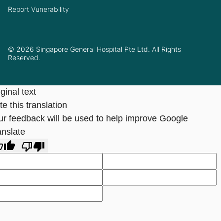
Report Vunerability
© 2026 Singapore General Hospital Pte Ltd. All Rights
Reserved.
ginal text
e this translation
ur feedback will be used to help improve Google
anslate