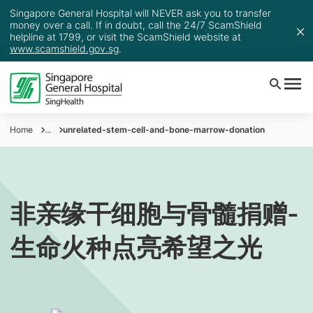
Singapore General Hospital will NEVER ask you to transfer
money over a call. If in doubt, call the 24/7 ScamShield
helpline at 1799, or visit the ScamShield website at
www.scamshield.gov.sg
.
Home
...
unrelated-stem-cell-and-bone-marrow-donation
非亲缘干细胞与骨髓捐赠-
生命火种点亮希望之光