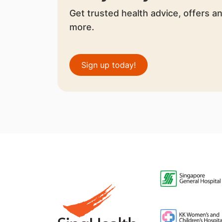
Get trusted health advice, offers a
more.
Sign up today!