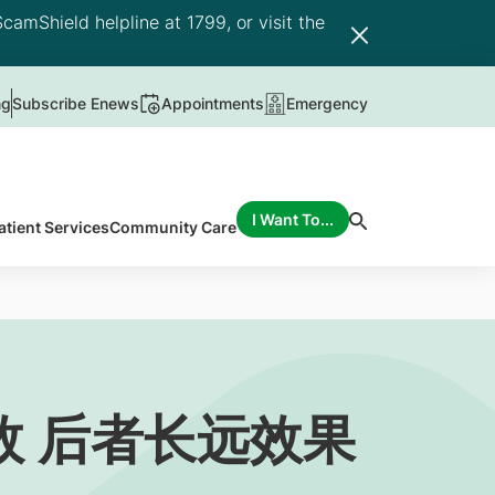
camShield helpline at 1799, or visit the
ng
Subscribe Enews
Appointments
Emergency
I Want To...
atient Services
Community Care
 后者长远效果