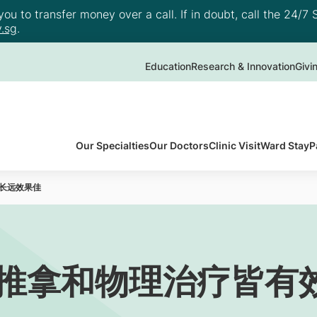
u to transfer money over a call. If in doubt, call the 24/7 S
.sg
.
Education
Research & Innovation
Givi
Our Specialties
Our Doctors
Clinic Visit
Ward Stay
P
长远效果佳
推拿和物理治疗皆有效