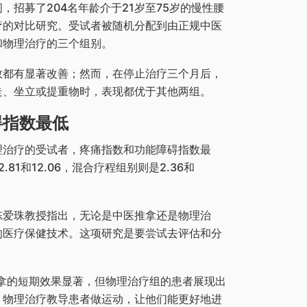
间，招募了204名年龄介于21岁至75岁的慢性腰
疗的对比研究。受试者被随机分配到由正规中医
和物理治疗的三个组别。
数都有显著改善；然而，在停止治疗三个月后，
走、坐立或提重物时，表现都优于其他两组。
碍指数最低
理治疗的受试者，疼痛指数和功能障碍指数最
.81和12.06，混合疗程组别则是2.36和
陈爱珠教授指出，无论是中医推拿还是物理治
的医疗保健技术。这项研究是要尝试去评估和分
拿的短期效果显著，但物理治疗组的患者展现出
，物理治疗教导患者做运动，让他们能更好地进