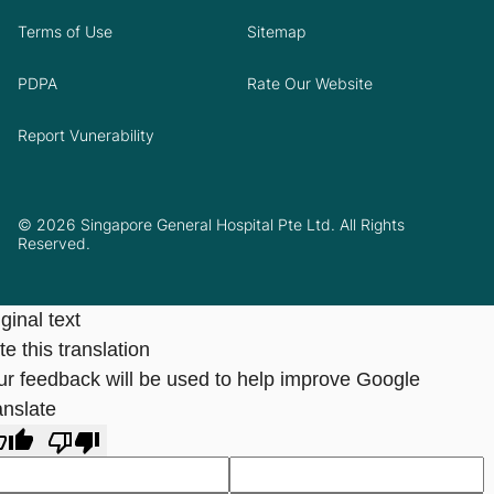
Terms of Use
Sitemap
PDPA
Rate Our Website
Report Vunerability
© 2026 Singapore General Hospital Pte Ltd. All Rights
Reserved.
ginal text
e this translation
ur feedback will be used to help improve Google
anslate