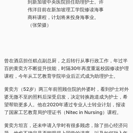
到新加坡中央医院担任助理护士。许
伟洋目前在新加坡理工学院修读海事
商科课程，计划将来投身海事业。
（张荣摄）
曾在酒店担任糕点副总厨，之后转行从事行政工作，年过半
百的黄奕方不断提升技能，时隔30年再度重返校园修读护理
课程，今年从工艺教育学院毕业后正式成为助理护士。
黄奕方（52岁）两三年前照顾住院的外婆时，看到护士对外
婆无微不至的照料后深受启发，决定转换跑道成为护士，希
望帮助更多人。他在2020年通过专业人士转业计划，报读
了国家工艺教育局护理证书（Nitec in Nursing）课程。
黄奕方坦言，还未申请入学时有很多顾虑，除了担心经济问
题，他也不确定是否能跟得上同学的进度，以及如何融入年