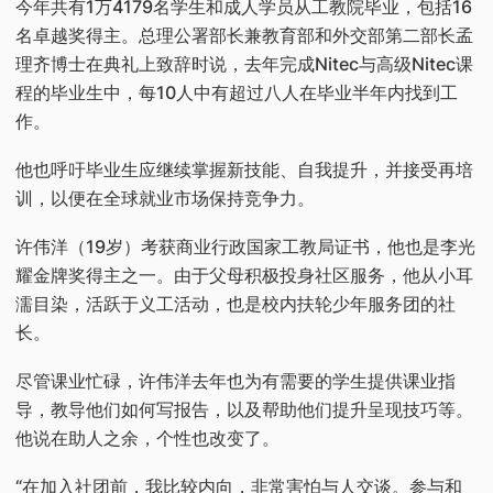
今年共有1万4179名学生和成人学员从工教院毕业，包括16
名卓越奖得主。总理公署部长兼教育部和外交部第二部长孟
理齐博士在典礼上致辞时说，去年完成Nitec与高级Nitec课
程的毕业生中，每10人中有超过八人在毕业半年内找到工
作。
他也呼吁毕业生应继续掌握新技能、自我提升，并接受再培
训，以便在全球就业市场保持竞争力。
许伟洋（19岁）考获商业行政国家工教局证书，他也是李光
耀金牌奖得主之一。由于父母积极投身社区服务，他从小耳
濡目染，活跃于义工活动，也是校内扶轮少年服务团的社
长。
尽管课业忙碌，许伟洋去年也为有需要的学生提供课业指
导，教导他们如何写报告，以及帮助他们提升呈现技巧等。
他说在助人之余，个性也改变了。
“在加入社团前，我比较内向，非常害怕与人交谈。参与和