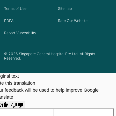
Terms of Use
Sitemap
PDPA
Rate Our Website
Report Vunerability
© 2026 Singapore General Hospital Pte Ltd. All Rights
Reserved.
ginal text
e this translation
ur feedback will be used to help improve Google
anslate