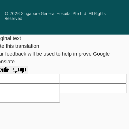
© 2026 Singapore General Hospital Pte Ltd. All Rights
Reserved.
ginal text
e this translation
ur feedback will be used to help improve Google
anslate