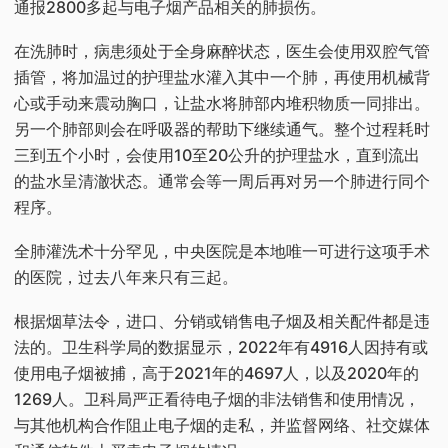
通报2800多起与电子烟产品相关的肺损伤。
在洗肺时，病患须处于全身麻醉状态，医生会使用双腔气管
插管，将加温过的护理盐水灌入其中一个肺，再使用机械背
心或手动来震动胸口，让盐水将肺部内堆积物质一同排出。
另一个肺部则会在呼吸器的帮助下继续通气。整个过程耗时
三到五个小时，会使用10至20公升的护理盐水，直到流出
的盐水呈清澈状态。通常会等一周后再对另一个肺进行同个
程序。
全肺灌洗术十分罕见，中央医院是本地唯一可进行这项手术
的医院，过去八年来只有三起。
根据烟草法令，进口、分销或销售电子烟及相关配件都是违
法的。卫生科学局的数据显示，2022年有4916人因持有或
使用电子烟被捕，高于2021年的4697人，以及2020年的
1269人。卫科局严正看待电子烟的非法销售和使用情况，
与其他机构合作阻止电子烟的走私，并监督网络、社交媒体