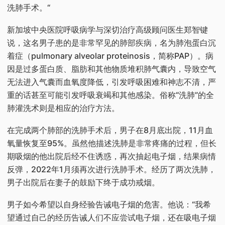
洗肺手术。“
新加坡中央医院呼吸病学与深切治疗高级顾问医生郑智键
说，这名男子患的是非常罕见的肺部疾病，名为肺泡蛋白沉
着症（pulmonary alveolar proteinosis，简称PAP）。病
因是过多蛋白质、脂肪和其他物质堆积肺气囊内，导致空气
无法进入气囊而血氧度降低，引发呼吸困难和神志不清，严
重的话甚至可能引发呼吸衰竭和其他感染。俗称“洗肺”的全
肺灌洗术则是相应的治疗方法。
在完成两个肺部的洗肺手术后，男子在8月底出院，11月血
氧量恢复至95%。虽然他描述洗肺是非常疼痛的过程，但长
期吸烟的他出院后经不住诱惑，再次抽起电子烟，结果病情
反弹，2022年1月须再次进行洗肺手术。经历了两次洗肺，
男子出院后在妻子的鼓励下终于成功戒烟。
男子如今希望以自身经验告诫电子烟的危害。他说：“我希
望通过自己的经历告诫人们不应尝试电子烟，还在吸电子烟