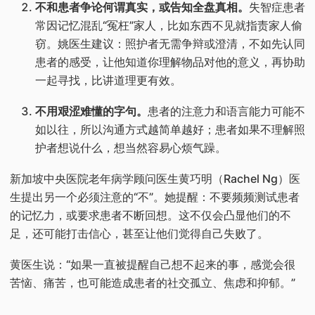
不和患者争论何谓真实，或告知全盘真相。
失智症患者
常因记忆混乱“冤枉”家人，比如东西不见就指责家人偷
窃。姚医生建议：照护者无需争辩或澄清，不如先认同
患者的感受，让他知道你理解物品对他的意义，再协助
一起寻找，比讲道理更有效。
不用艰涩难懂的字句。
患者的注意力和语言能力可能不
如以往，所以沟通方式越简单越好；患者如果不理解照
护者想说什么，想当然容易心烦气躁。
新加坡中央医院老年病学顾问医生黄巧明（Rachel Ng）医
生提出另一个必须注意的“不”。她提醒：不要频频测试患者
的记忆力，或要求患者不断回想。这不仅会凸显他们的不
足，还可能打击信心，甚至让他们觉得自己失败了。
黄医生说：“如果一直被提醒自己想不起来的事，感觉会很
苦恼、痛苦，也可能造成患者的社交孤立、焦虑和抑郁。”