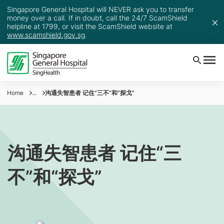
Singapore General Hospital will NEVER ask you to transfer
money over a call. If in doubt, call the 24/7 ScamShield
helpline at 1799, or visit the ScamShield website at
www.scamshield.gov.sg
.
Home
...
沟通失智患者 记住“三不”和“探戈”
沟通失智患者 记住“三
不”和“探戈”