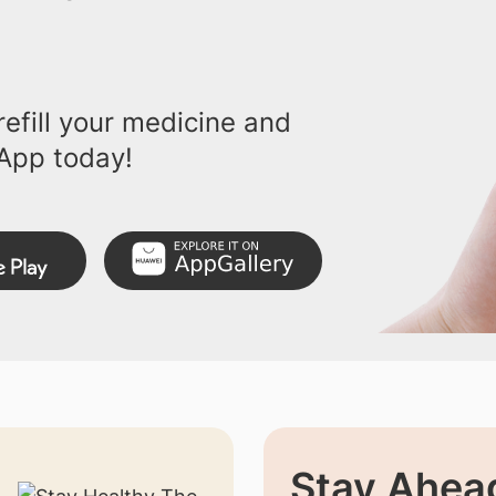
efill your medicine and
App today!
Stay Ahead