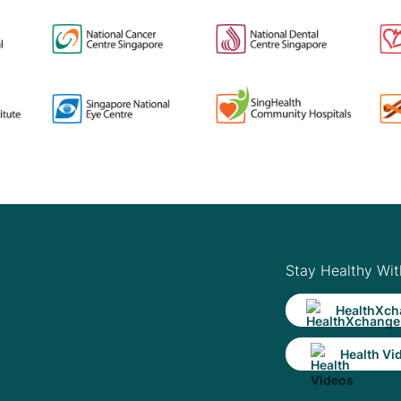
Stay Healthy Wit
HealthXch
Health Vi