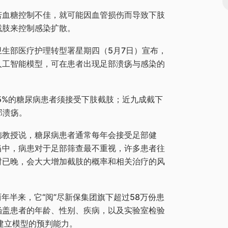
若血糖控制不佳，就可能因血管损伤而导致下肢
截肢来控制感染扩散。
生部医疗护理转型署星期四（5月7日）宣布，
人工智能模型，可在患者出现足部溃疡与感染的
5%的糖尿病患者须接受下肢截肢；近九成截下
部溃疡。
德教授说，糖尿病患者通常每年会接受足部健
当中，病患对于足部筛查最不重视，许多患者往
时已晚，会大大增加截肢的概率和相关治疗的风
两年半来，它“阅”尽新保集团旗下超过58万份患
涵盖患者的年龄、性别、疾病，以及实验室检验
建立模型的预判能力。