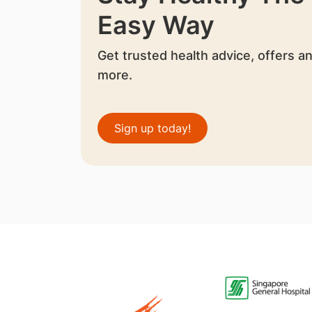
Easy Way
Get trusted health advice, offers a
more.
Sign up today!