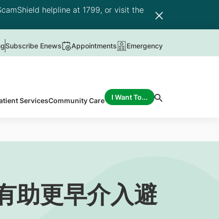
camShield helpline at 1799, or visit the
ng
Subscribe Enews
Appointments
Emergency
I Want To...
atient Services
Community Care
 有助更早介入避