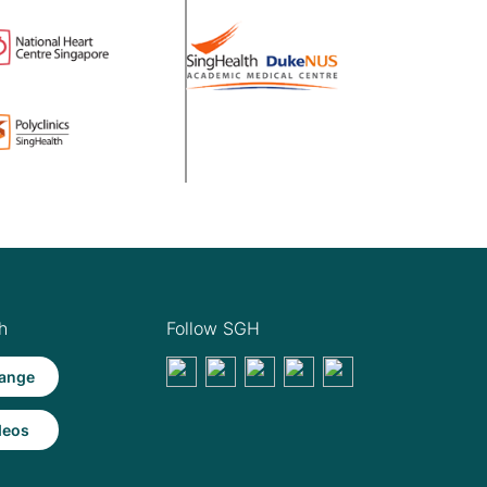
h
Follow SGH
ange
deos