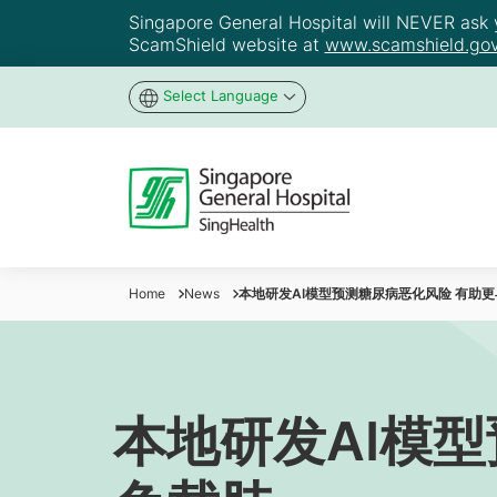
Singapore General Hospital will NEVER ask yo
ScamShield website at
www.scamshield.gov
Select Language
Home
News
本地研发AI模型预测糖尿病恶化风险 有助
本地研发AI模