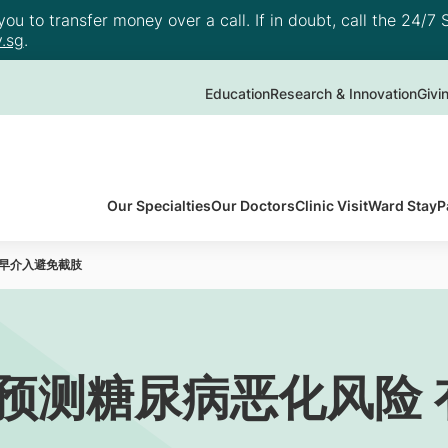
u to transfer money over a call. If in doubt, call the 24/7 S
.sg
.
Education
Research & Innovation
Givi
Our Specialties
Our Doctors
Clinic Visit
Ward Stay
P
更早介入避免截肢
型预测糖尿病恶化风险