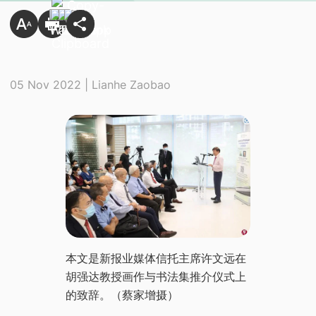
05 Nov 2022 | Lianhe Zaobao
​本文是新报业媒体信托主席许文远在
胡强达教授画作与书法集推介仪式上
的致辞。（蔡家增摄）