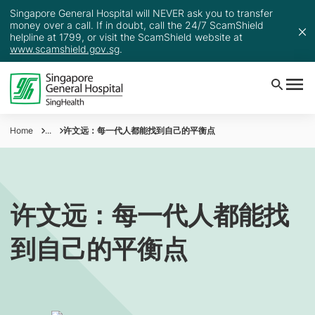
Singapore General Hospital will NEVER ask you to transfer
money over a call. If in doubt, call the 24/7 ScamShield
helpline at 1799, or visit the ScamShield website at
www.scamshield.gov.sg
.
Home
...
许文远：每一代人都能找到自己的平衡点
许文远：每一代人都能找
到自己的平衡点