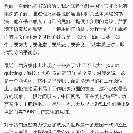
然而，直到他把书寄给我，我才知道他对中国语言和文化有
很深的了解。通过他充满喜悦的绘画和颇具艺术风格的书
法，他在书中融入了自己的见解，提供了实用的建议，并洒
满了珍宝般的智慧。一个根本的问题是：怎样才能过上幸福
而有意义的生活？良医的处方是：“如竹，如向日葵，如
牛，要努力，要谦虚，要慈悲，要善良。”从本质上讲，即
找到你的平衡点。
最近，西方媒体上出现了一些关于“出工不出力”（quiet
quitting，编按：也称“安静辞职”）的文章，对我来说，这
是一个新名词。它不是指辞职，而是指选择留在工作岗位
上，但拒绝接受不属于工作职责范围的责任。这不仅仅是西
方的现象。一段时间以来，中国网民一直在美化“躺平”：放
弃奋斗，干脆躺平。这是对一周六天从早上9点工作到晚上9
点的有毒“996”工作文化的反抗。
对于我们这些努力使新加坡成为世界第一的建国一代和立国
一代人来说，这样的呼吁委实令人不安。这让一些人怀疑，