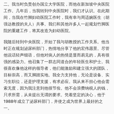
二。我当时负责创办国立大学医院，而他在新加坡中央医院
工作。几年后，当我转到中央医院时，我们才认识。在此期
间，当我在竹脚妇幼医院工作时，我有幸与周适婉医生（胡
强达教授的夫人）共事。我们和其他许多人一起规划竹脚医
院的重建工作，将其改造为妇幼医院。
我随后转到中央医院，开始了我与胡教授的工作关系。他当
时正在规划泌尿科部门，热情地分享了他的宏伟愿景。尽管
他说话轻声细语，但他对病人的热情是显而易见的，具有很
强的感染力。他召集了一群志同道合的年轻医生和护士。我
很喜欢像他这样的领导者，他们能激励和建立强大的团队，
目标崇高，而又脚踏实地。我全力支持他，无论是设备、实
习生职位，还是护理支援，有求必应。我从来不担心他会需
索无度，因为我注意到他很节俭。他不会浪费纳税人的钱，
只求所需，从未提出无谓的要求。凭着坚定的决心，他于
1988年成立了泌尿科部门，并使之成为世界上最好的之
一。