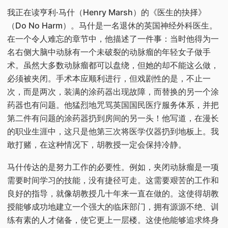
我正在读亨利·马什（Henry Marsh）的《医生的抉择》
（Do No Harm）。马什是一名退休的英国神经外科医生。
在一个令人难忘的章节中，他描述了一件事：当时他得为一
名右侧大脑中动脉有一个未破裂的动脉瘤的年轻女子做手
术。虽然大多数动脉瘤都可以盘绕，但她的却不能这么做，
必须被夹闭。手术本应顺利进行，但戏剧性的是，不止一
次，而是两次，装满的涂药器出现故障，而替换的另一个涂
药器也有问题。他猛烈地咒骂英国国民医疗服务体系，并把
第二件有问题的涂药器扔到房间的另一头！他写道，在漫长
的职业生涯中，这只是他第三次将医学仪器扔到地板上。我
敢打赌，在这种情况下，胡教授一定会保持冷静。
马什传达的是努力工作的必要性。例如，夹闭动脉瘤是一项
需要时间学习的技能，没有捷径可走。这需要艰苦的工作和
良好的指导，就像胡教授几十年来一直在做的。这使得胡教
授能够成功地建立一个强大的临床部门，拥有源源不绝、训
练有素的人才储备，使它更上一层楼。这使他能够追求终身