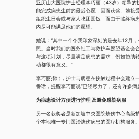
亚历山大医院护士经理李巧丽（43岁）领导的
能完成病患生前的最后心愿，因而获奖。她接
组织生日会或与家人吃团圆饭，而由于临终病
内尽可能满足他们的愿望。
她说：“其中一个令我印象深刻的是去年12月
照。当时我们的医务社工与救护车愿望基金会
与这项计划，尽量满足病患的需求，例如协助转移
动都很有意义。”
李巧丽指出，护士与病患在接触过程中会建立
番话，提醒李巧丽说“已经尽力了，还有许多病
为病患设计方便进行护理 及避免感染病服
另一名获奖者是新加坡中央医院烧伤中心高级护
个本地唯一专门医治烧伤病患的医疗机构服务