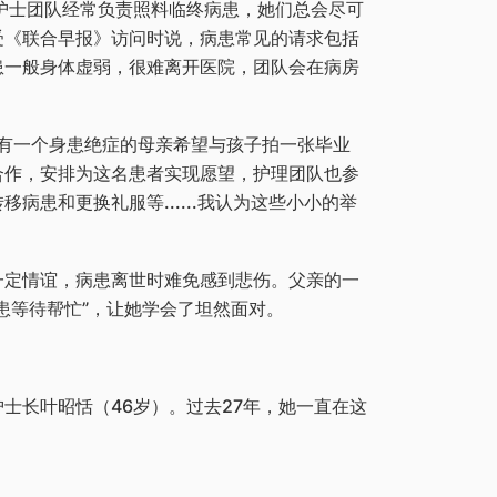
护士团队经常负责照料临终病患，她们总会尽可
受《联合早报》访问时说，病患常见的请求包括
患一般身体虚弱，很难离开医院，团队会在病房
，有一个身患绝症的母亲希望与孩子拍一张毕业
合作，安排为这名患者实现愿望，护理团队也参
病患和更换礼服等......我认为这些小小的举
一定情谊，病患离世时难免感到悲伤。父亲的一
患等待帮忙”，让她学会了坦然面对。
士长叶昭恬（46岁）。过去27年，她一直在这
。