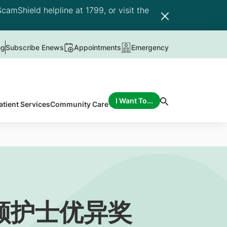
camShield helpline at 1799, or visit the
ng
Subscribe Enews
Appointments
Emergency
I Want To...
atient Services
Community Care
颁护士优异奖