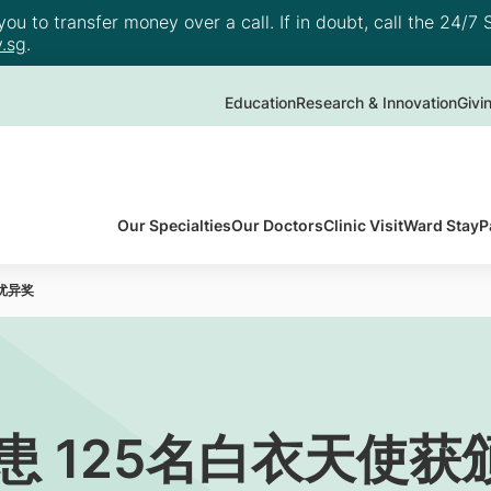
u to transfer money over a call. If in doubt, call the 24/7 S
.sg
.
Education
Research & Innovation
Givi
Our Specialties
Our Doctors
Clinic Visit
Ward Stay
P
优异奖
患 125名白衣天使获